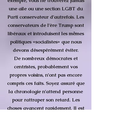
exemple, vous ne trouverez jamais
une aile ou une section LGBT du
Parti conservateur d'autrefois. Les
conservateurs de l'ère Trump sont
libéraux et introduisent les mêmes
politiques «socialistes» que nous
devons désespérément éviter.
De nombreux démocrates et
centristes, probablement vos
propres voisins, n'ont pas encore
compris ces faits. Soyez assuré que
la chronologie n'attend personne
pour rattraper son retard. Les
choses avancent rapidement. Il est
facile de tromper des individus
coincés dans un bourbier de